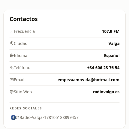
Contactos
Frecuencia
107.9 FM
Ciudad
Valga
Idioma
Español
Teléfono
+34 606 23 76 54
Email
empezaamovida@hotmail.com
Sitio Web
radiovalga.es
REDES SOCIALES
@Radio-Valga-178105188899457