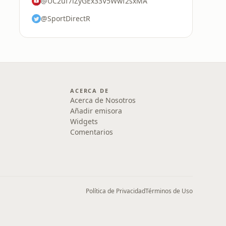
@UC2uf7lZyGEx33V5Wwf2sxMA
@SportDirectR
ACERCA DE
Acerca de Nosotros
Añadir emisora
Widgets
Comentarios
Política de Privacidad
Términos de Uso