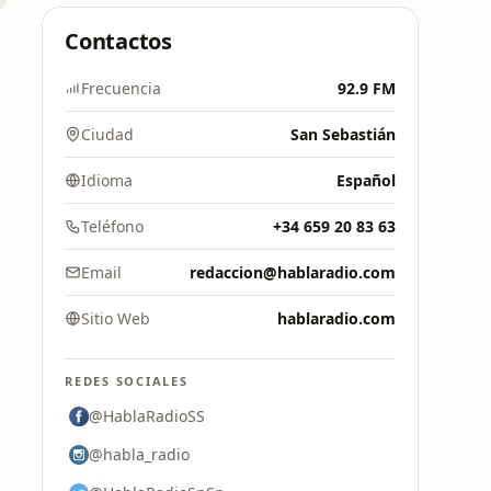
Contactos
Frecuencia
92.9 FM
Ciudad
San Sebastián
Idioma
Español
Teléfono
+34 659 20 83 63
Email
redaccion@hablaradio.com
Sitio Web
hablaradio.com
REDES SOCIALES
@HablaRadioSS
@habla_radio