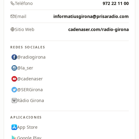
Teléfono
972 22 11 00
Email
informatiusgirona@prisaradio.com
Sitio Web
cadenaser.com/radio-girona
REDES SOCIALES
@radiogirona
@la_ser
@cadenaser
@SERGirona
Ràdio Girona
APLICACIONES
App Store
Google Play