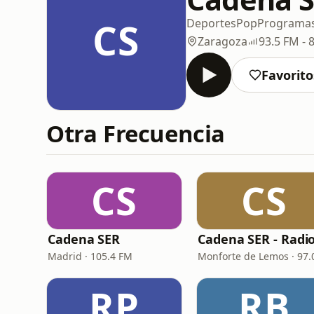
CS
Deportes
Pop
Programa
Zaragoza
93.5 FM -
Favorito
Otra Frecuencia
CS
CS
Cadena SER
Madrid · 105.4 FM
RP
RB