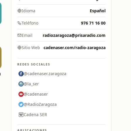
Idioma
Español
Teléfono
976 71 16 00
Email
radiozaragoza@prisaradio.com
Sitio Web
cadenaser.com/radio-zaragoza
REDES SOCIALES
a
@cadenaser.zaragoza
@la_ser
@cadenaser
@RadioZaragoza
Cadena SER
APLICACIONES