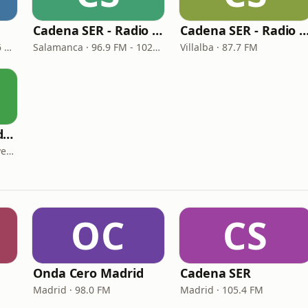
Cadena SER - Radio Salamanca
Cadena SER - Radio Principal V
Barcelona · 96.9 FM - 666 AM
Salamanca · 96.9 FM - 1026 AM
Villalba · 87.7 FM
Cadena SER Madrid Norte
San Sebastián de los Reyes · 89.6 FM
OC
CS
Onda Cero Madrid
Cadena SER
Madrid · 98.0 FM
Madrid · 105.4 FM