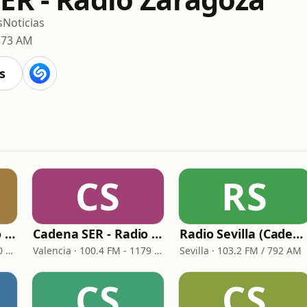
s
Noticias
 873 AM
s
CS
RS
Cadena SER - Radio Principal Monforte
Cadena SER - Radio Valencia
Radio Sevilla (Cadena SER)
Monforte de Lemos · 97.0 FM
Valencia · 100.4 FM - 1179 AM
Sevilla · 103.2 FM / 792 AM
CS
CS