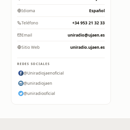
Idioma
Español
Teléfono
+34 953 21 32 33
Email
uniradio@ujaen.es
Sitio Web
uniradio.ujaen.es
REDES SOCIALES
@Uniradiojaenoficial
@uniradiojaen
@uniradiooficial