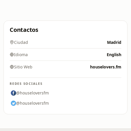
Contactos
Ciudad
Madrid
Idioma
English
Sitio Web
houselovers.fm
REDES SOCIALES
@houseloversfm
@houseloversfm