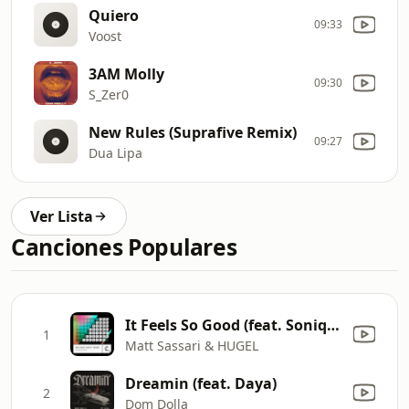
Quiero
09:33
Voost
3AM Molly
09:30
S_Zer0
New Rules (Suprafive Remix)
09:27
Dua Lipa
Ver Lista
Canciones Populares
It Feels So Good (feat. Sonique)
1
Matt Sassari & HUGEL
Dreamin (feat. Daya)
2
Dom Dolla