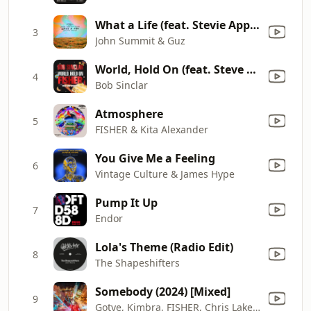
What a Life (feat. Stevie Appleton)
3
John Summit & Guz
World, Hold On (feat. Steve Edwards) [FISHER Rework]
4
Bob Sinclar
Atmosphere
5
FISHER & Kita Alexander
You Give Me a Feeling
6
Vintage Culture & James Hype
Pump It Up
7
Endor
Lola's Theme (Radio Edit)
8
The Shapeshifters
Somebody (2024) [Mixed]
9
Gotye, Kimbra, FISHER, Chris Lake & Sante Sansone