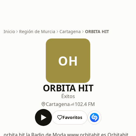
Inicio
Región de Murcia
Cartagena
ORBITA HIT
OH
ORBITA HIT
Éxitos
Cartagena
102.4 FM
Favoritos
orbita hit la Radio de Moda www.orbitahit.es Orbitahit