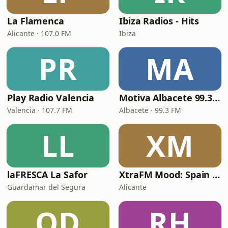
La Flamenca
Ibiza Radios - Hits
Alicante · 107.0 FM
Ibiza
PR
MA
Play Radio Valencia
Motiva Albacete 99.3 FM
Valencia · 107.7 FM
Albacete · 99.3 FM
LL
XM
laFRESCA La Safor
XtraFM Mood: Spain Top 100
Guardamar del Segura
Alicante
OD
RH