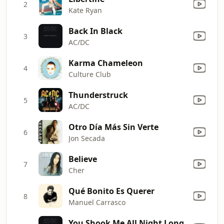
2
Kate Ryan
Back In Black
3
AC/DC
Karma Chameleon
4
Culture Club
Thunderstruck
5
AC/DC
Otro Día Más Sin Verte
6
Jon Secada
Believe
7
Cher
Qué Bonito Es Querer
8
Manuel Carrasco
You Shook Me All Night Long