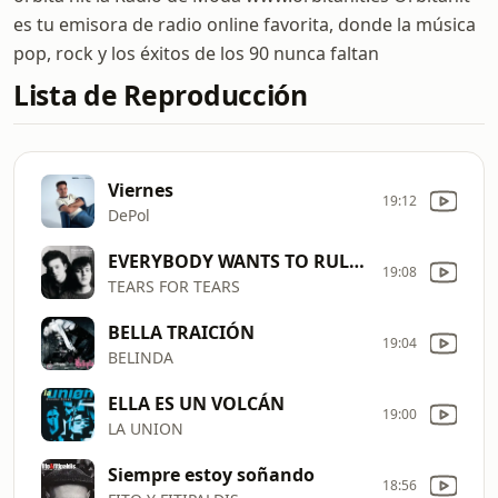
es tu emisora de radio online favorita, donde la música
pop, rock y los éxitos de los 90 nunca faltan
Lista de Reproducción
Viernes
19:12
DePol
EVERYBODY WANTS TO RULE THE WORLD
19:08
TEARS FOR TEARS
BELLA TRAICIÓN
19:04
BELINDA
ELLA ES UN VOLCÁN
19:00
LA UNION
Siempre estoy soñando
18:56