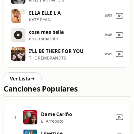
FITO Y FITIPALDIS
ELLA ELLE L A
18:53
KATE RYAN
cosa mas bella
18:48
eros ramazotti
I'LL BE THERE FOR YOU
18:45
THE REMBRANDTS
Ver Lista
Canciones Populares
Dame Cariño
1
El Arrebato
Libertine