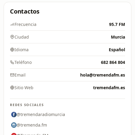
Contactos
Frecuencia
95.7 FM
Ciudad
Murcia
Idioma
Español
Teléfono
682 864 804
Email
hola@tremendafm.es
Sitio Web
tremendafm.es
REDES SOCIALES
@tremendaradiomurcia
@tremenda.fm