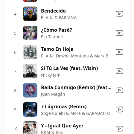
Bendecido
4
El Alfa & FARIANA
¿Cómo Pasó?
5
Ela Taubert
Tamo En Hoja
6
El Alfa, Dowba Montana & Mark B.
Si Tú La Ves (feat. Wisin)
7
Nicky Jam
Baila Conmigo (Remix) [feat. Luciana & Joey Montana]
8
Juan Magán
7 Lágrimas (Remix)
9
Soge Culebra, Mora & GARABATTO
Y - Igual Que Ayer
10
RKM & Ken