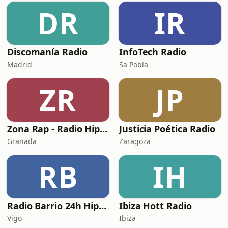
DR
IR
Discomanía Radio
InfoTech Radio
Madrid
Sa Pobla
ZR
JP
Zona Rap - Radio Hip Hop en Español
Justicia Poética Radio
Granada
Zaragoza
RB
IH
Radio Barrio 24h HipHop
Ibiza Hott Radio
Vigo
Ibiza