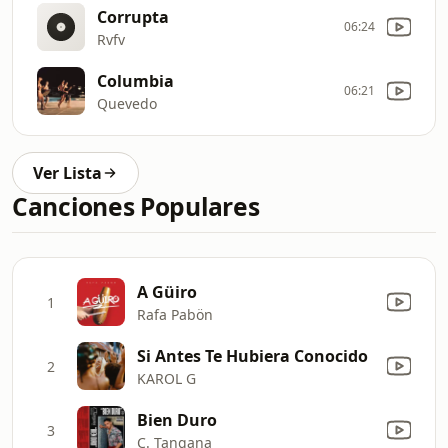
Corrupta
06:24
Rvfv
Columbia
06:21
Quevedo
Ver Lista
Canciones Populares
A Güiro
1
Rafa Pabön
Si Antes Te Hubiera Conocido
2
KAROL G
Bien Duro
3
C. Tangana