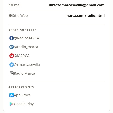
Email
directomarcasevilla@gmail.com
Sitio Web
marca.com/radio.html
REDES SOCIALES
@RadioMARCA
@radio_marca
@MARCA
@rmarcasevilla
Radio Marca
APLICACIONES
App Store
Google Play