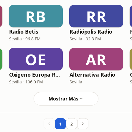
RB
RR
Radio Betis
Radiópolis Radio
Sevilla · 96.8 FM
Sevilla · 92.3 FM
S
OE
AR
Oxigeno Europa Radio
Alternativa Radio
Sevilla · 106.0 FM
Sevilla
S
Mostrar Más
1
2