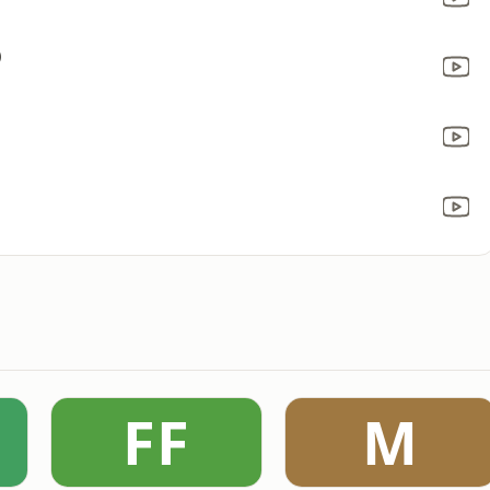
)
FF
M