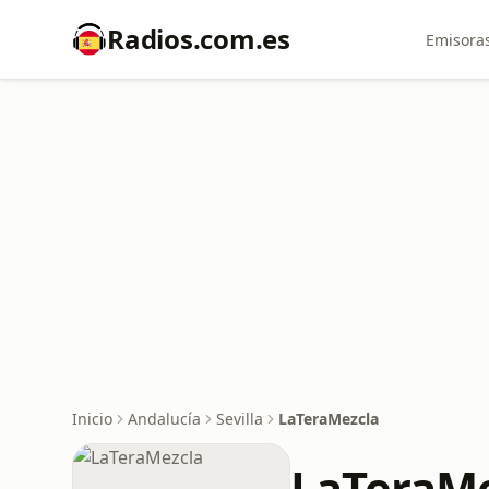
Radios.com.es
Emisoras
Inicio
Andalucía
Sevilla
LaTeraMezcla
LaTeraMe