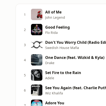
All of Me
1
John Legend
Good Feeling
2
Flo Rida
Don't You Worry Child (Radio Edi
3
Swedish House Mafia
One Dance (feat. Wizkid & Kyla)
4
Drake
Set Fire to the Rain
5
Adele
See You Again (feat. Charlie Put
6
Wiz Khalifa
Adore You
7