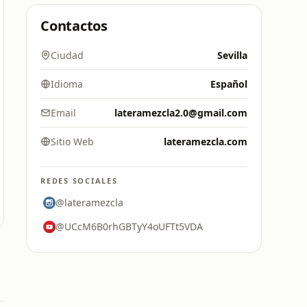
Contactos
Ciudad
Sevilla
Idioma
Español
Email
lateramezcla2.0@gmail.com
Sitio Web
lateramezcla.com
REDES SOCIALES
@lateramezcla
@UCcM6B0rhGBTyY4oUFTt5VDA