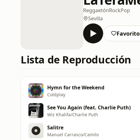
Reggaetón
Rock
Pop
Sevilla
Favorito
Lista de Reproducción
Hymn for the Weekend
Coldplay
See You Again (feat. Charlie Puth)
Wiz Khalifa/Charlie Puth
Salitre
Manuel Carrasco/Camilo