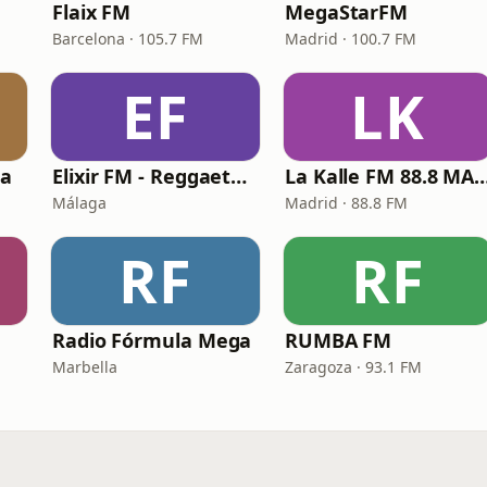
Flaix FM
MegaStarFM
Barcelona · 105.7 FM
Madrid · 100.7 FM
EF
LK
ia
Elixir FM - Reggaeton Party
La Kalle FM 88.8 
Málaga
Madrid · 88.8 FM
RF
RF
Radio Fórmula Mega
RUMBA FM
Marbella
Zaragoza · 93.1 FM