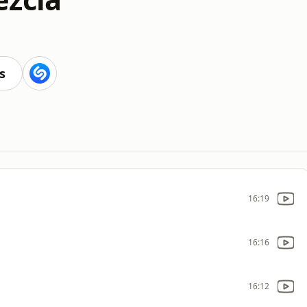
s
16:19
16:16
16:12