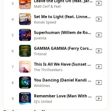
Leave the Light On (feat. Jaren) [Suncatcher Remix]
3
Matt Cerf & Feel
Set Me to Light (feat. Linnea Schossow) [Amir Hussain Remix]
4
Ronski Speed
Superhuman (Willem de Roo Remix) [feat. Kelly Sweet]
5
Juventa
GAMMA GAMMA (Ferry Corsten Radio Fix)
6
Tritonal
This Is All We Have (Sunset Mix (Extended))
7
The Thrillseekers
You Dancing (Daniel Kandi Remix) [feat. David Julien]
8
WildOnes
Remember Love (Man With No Name Remix)
9
DJ's United