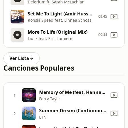
Delerium ft. Sarah McLachlan
Set Me To Light (Amir Hussain Remix)
09:45
Ronski Speed feat. Linnea Schossow
More To Life (Original Mix)
09:44
Liuck feat. Eric Lumiere
Ver Lista
Canciones Populares
Memory of Me (feat. Hannah Ray) [Willem de Roo & Adam Szabo Radio Mix]
1
Ferry Tayle
Summer Dream (Continuous Mix)
2
LTN