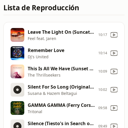
Lista de Reproducción
Leave The Light On (Suncatcher Remix)
10:17
Feel feat. Jaren
Remember Love
10:14
DJ's United
This Is All We Have (Sunset Mix)
10:09
The Thrillseekers
Silent For So Long (Original MIx) - YouTube (Audio)
10:02
Susana & Hazem Beltagui
GAMMA GAMMA (Ferry Corsten Fix)
09:58
Tritonal
Silence (Tiesto's in Search of Sunrise Remix)
09:49