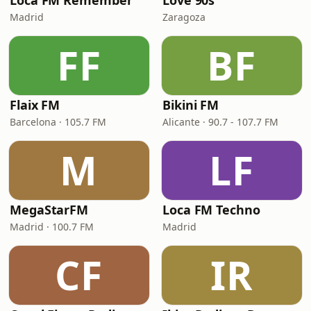
Loca FM Remember
Love 90s
Madrid
Zaragoza
FF
BF
Flaix FM
Bikini FM
Barcelona · 105.7 FM
Alicante · 90.7 - 107.7 FM
M
LF
MegaStarFM
Loca FM Techno
Madrid · 100.7 FM
Madrid
CF
IR