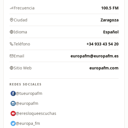
Frecuencia
100.5 FM
Ciudad
Zaragoza
Idioma
Español
Teléfono
+34 933 43 54 20
Email
europafm@europafm.es
Sitio Web
europafm.com
REDES SOCIALES
@tueuropafm
@europafm
@eresloqueescuchas
@europa_fm