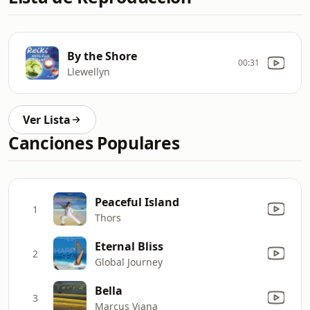
By the Shore
00:31
Llewellyn
Ver Lista
Canciones Populares
Peaceful Island
1
Thors
Eternal Bliss
2
Global Journey
Bella
3
Marcus Viana