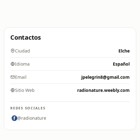
Contactos
Ciudad
Elche
Idioma
Español
Email
jpelegrin8@gmail.com
Sitio Web
radionature.weebly.com
REDES SOCIALES
@radionature