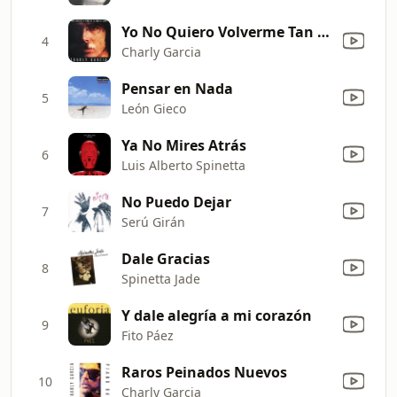
Yo No Quiero Volverme Tan Loco
4
Charly Garcia
Pensar en Nada
5
León Gieco
Ya No Mires Atrás
6
Luis Alberto Spinetta
No Puedo Dejar
7
Serú Girán
Dale Gracias
8
Spinetta Jade
Y dale alegría a mi corazón
9
Fito Páez
Raros Peinados Nuevos
10
Charly Garcia