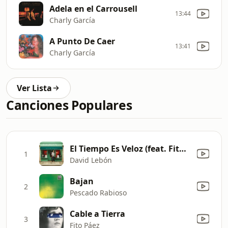
Adela en el Carrousell
13:44
Charly García
A Punto De Caer
13:41
Charly García
Ver Lista
Canciones Populares
El Tiempo Es Veloz (feat. Fito Páez)
1
David Lebón
Bajan
2
Pescado Rabioso
Cable a Tierra
3
Fito Páez