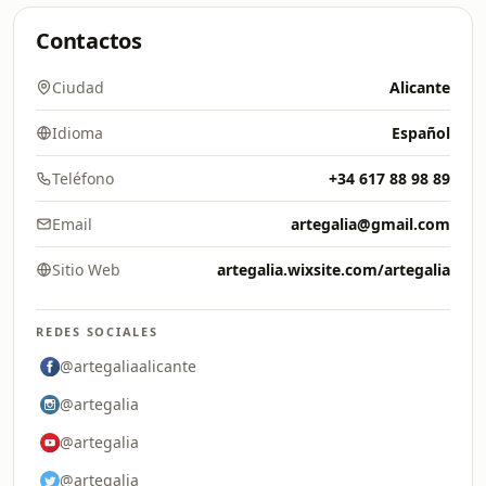
Contactos
Ciudad
Alicante
Idioma
Español
Teléfono
+34 617 88 98 89
Email
artegalia@gmail.com
Sitio Web
artegalia.wixsite.com/artegalia
REDES SOCIALES
@artegaliaalicante
@artegalia
@artegalia
@artegalia