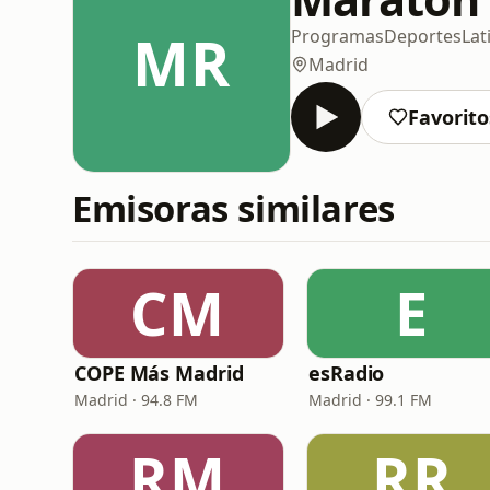
MR
Programas
Deportes
Lat
Madrid
Favorito
Emisoras similares
CM
E
COPE Más Madrid
esRadio
Madrid · 94.8 FM
Madrid · 99.1 FM
RM
RR