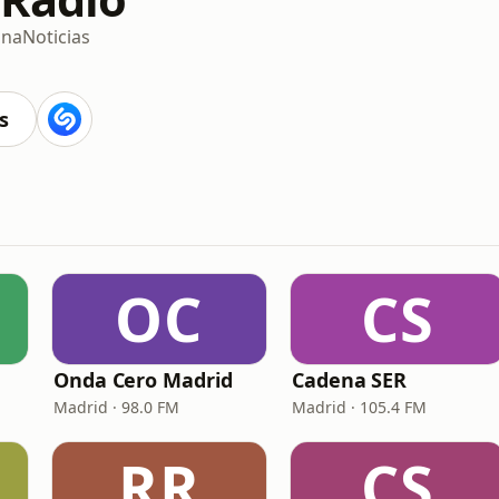
ina
Noticias
s
OC
CS
Onda Cero Madrid
Cadena SER
Madrid · 98.0 FM
Madrid · 105.4 FM
RR
CS