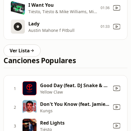
I Want You
01:36
Tiësto, Tiësto & Mike Williams, Mike Williams
Lady
01:33
Austin Mahone f Pitbull
Ver Lista
Canciones Populares
Good Day (feat. DJ Snake & Elliphant) [Chace Remix]
1
Yellow Claw
Don't You Know (feat. Jamie N Commons)
2
Kungs
Red Lights
3
Tiësto