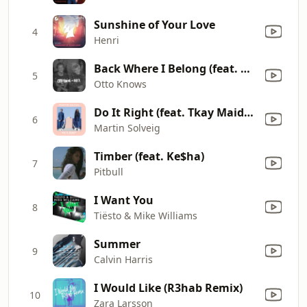
Sunshine of Your Love
4
Henri
Back Where I Belong (feat. Avicii)
5
Otto Knows
Do It Right (feat. Tkay Maidza)
6
Martin Solveig
Timber (feat. Ke$ha)
7
Pitbull
I Want You
8
Tiësto & Mike Williams
Summer
9
Calvin Harris
I Would Like (R3hab Remix)
10
Zara Larsson