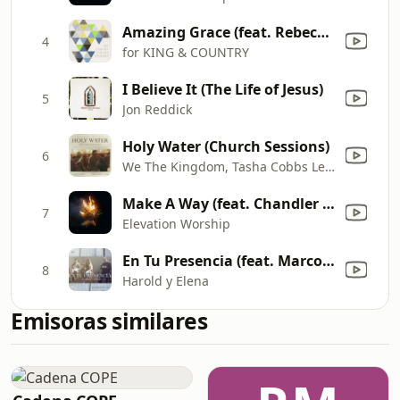
Amazing Grace (feat. Rebecca St. James)
4
for KING & COUNTRY
I Believe It (The Life of Jesus)
5
Jon Reddick
Holy Water (Church Sessions)
6
We The Kingdom, Tasha Cobbs Leonard & Franni Cash
Make A Way (feat. Chandler Moore & Brandon Lake)
7
Elevation Worship
En Tu Presencia (feat. Marcos Witt) [Versión Acústica]
8
Harold y Elena
Emisoras similares