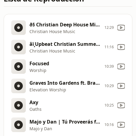
ð§ Christian Deep House Mix #5 2025 âï¸ Smooth Electronic Worship Music | Work Study Chill Vibes [5wT9]
12:29
Christian House Music
âï¸Upbeat Christian Summer Music 2025 ðï¸ Christian Deep House Music âï¸ Christian Dance Party Playlist [5wUR]
11:16
Christian House Music
Focused
10:39
Worship
Graves Into Gardens ft. Brandon Lake | Live | Elevation Worship [5hPL]
10:29
Elevation Worship
Axy
10:25
Oaths
Majo y Dan | Tú Proveerás ft. Christine D'Clario (Videoclip Oficial) [5fCk]
10:16
Majo y Dan