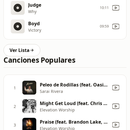
Judge
10:11
Why
Boyd
09:59
Victory
Ver Lista
Canciones Populares
Peleo de Rodillas (feat. Oasis Ministry) [Live Set]
1
Sarai Rivera
Might Get Loud (feat. Chris Brown, Brandon Lake & Tiffany Hudson)
2
Elevation Worship
Praise (feat. Brandon Lake, Chris Brown & Chandler Moore)
3
Elevation Worship