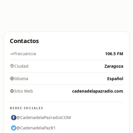
Contactos
Frecuencia
106.5 FM
Ciudad
Zaragoza
Idioma
Español
Sitio Web
cadenadelapazradio.com
REDES SOCIALES
@CadenadelaPazradioCOM
@CadenadelaPazR1