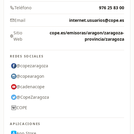
Teléfono
976 25 83 00
Email
internet.usuarios@cope.es
Sitio
cope.es/emisoras/aragon/zaragoza-
Web
provincia/zaragoza
REDES SOCIALES
@copezaragoza
@copearagon
@cadenacope
@CopeZaragoza
COPE
APLICACIONES
App Store