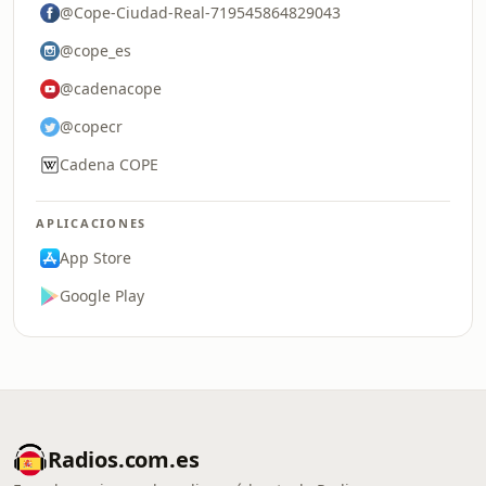
@Cope-Ciudad-Real-719545864829043
@cope_es
@cadenacope
@copecr
Cadena COPE
APLICACIONES
App Store
Google Play
Radios.com.es