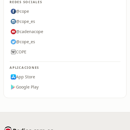
REDES SOCIALES
@cope
@cope_es
@cadenacope
@cope_es
COPE
APLICACIONES
App Store
Google Play