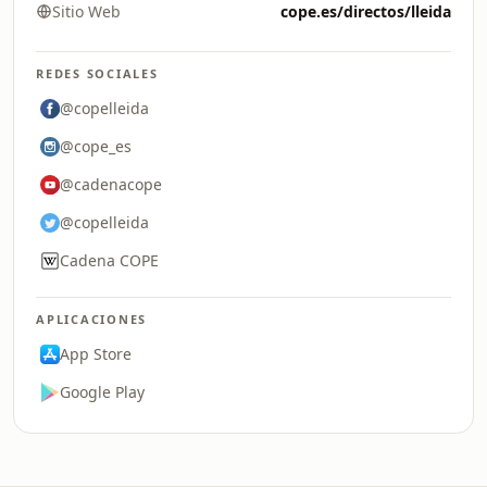
Sitio Web
cope.es/directos/lleida
REDES SOCIALES
@copelleida
@cope_es
@cadenacope
@copelleida
Cadena COPE
APLICACIONES
App Store
Google Play