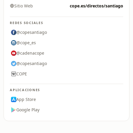
Sitio Web
cope.es/directos/santiago
REDES SOCIALES
@copesantiago
@cope_es
@cadenacope
@copesantiago
COPE
APLICACIONES
App Store
Google Play