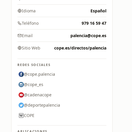
Idioma
Español
Teléfono
979 16 59 47
Email
palencia@cope.es
Sitio Web
cope.es/directos/palencia
REDES SOCIALES
@cope.palencia
@cope_es
@cadenacope
@deportepalencia
COPE
APLICACIONES