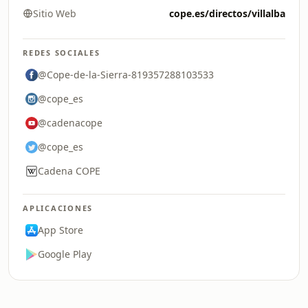
Sitio Web
cope.es/directos/villalba
REDES SOCIALES
@Cope-de-la-Sierra-819357288103533
@cope_es
@cadenacope
@cope_es
Cadena COPE
APLICACIONES
App Store
Google Play