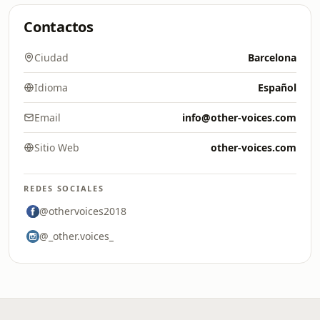
Contactos
Ciudad
Barcelona
Idioma
Español
Email
info@other-voices.com
Sitio Web
other-voices.com
REDES SOCIALES
@othervoices2018
@_other.voices_