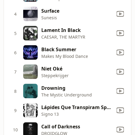
Surface
4
Sunesis
Lament In Black
5
CAESAR, THE MARTYR
Black Summer
6
Makes My Blood Dance
Niet Oké
7
Steppekrijger
Drowning
8
The Mystic Underground
Lápides Que Transpiram Spoilers
9
Signo 13
Call of Darkness
10
DROIDGLOW