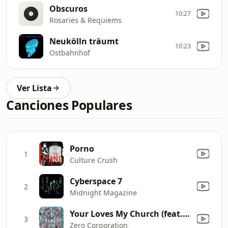
Obscuros
10:27
Rosaries & Requiems
Neukölln träumt
10:23
Ostbahnhof
Ver Lista
Canciones Populares
Porno
1
Culture Crush
Cyberspace 7
2
Midnight Magazine
Your Loves My Church (feat. John V Coleman - Jay Cee)
3
Zero Corporation