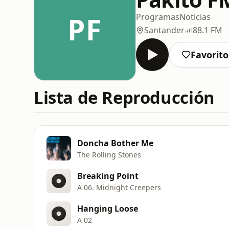
PF
Programas
Noticias
Santander
88.1 FM
Favorito
Lista de Reproducción
Doncha Bother Me
The Rolling Stones
Breaking Point
A 06. Midnight Creepers
Hanging Loose
A 02