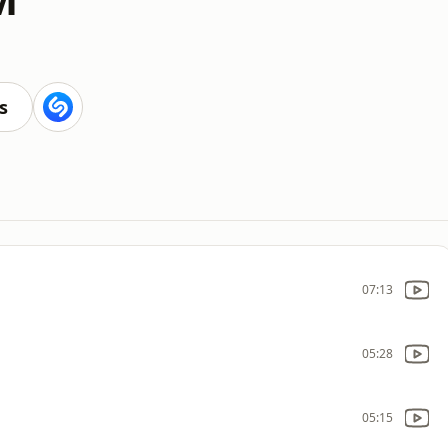
s
07:13
05:28
05:15