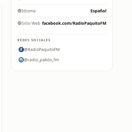
Idioma
Español
Sitio Web
facebook.com/RadioPaquitoFM
REDES SOCIALES
@RadioPaquitoFM
@radio_pakito_fm