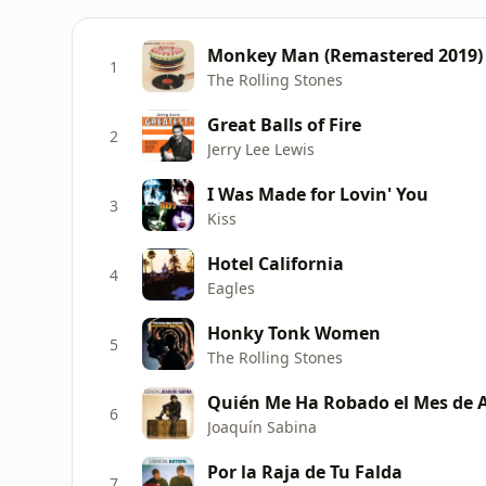
Monkey Man (Remastered 2019)
1
The Rolling Stones
Great Balls of Fire
2
Jerry Lee Lewis
I Was Made for Lovin' You
3
Kiss
Hotel California
4
Eagles
Honky Tonk Women
5
The Rolling Stones
Quién Me Ha Robado el Mes de A
6
Joaquín Sabina
Por la Raja de Tu Falda
7