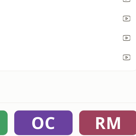
OC
RM