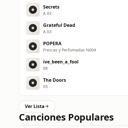
Secrets
A 03
Grateful Dead
A 03
POPERA
Frescas y Perfumadas N004
ive_been_a_fool
08
The Doors
05
Ver Lista
Canciones Populares