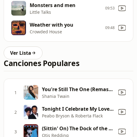
Monsters and men
09:53
Little Talks
Weather with you
09:48
Crowded House
Ver Lista
Canciones Populares
You're Still The One (Remastered 2023)
1
Shania Twain
Tonight I Celebrate My Love (feat. Roberta Flack)
2
Peabo Bryson & Roberta Flack
(Sittin' On) The Dock of the Bay
3
Otis Redding