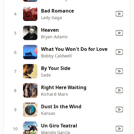
Bad Romance
4
Lady Gaga
Heaven
5
Bryan Adams
What You Won't Do for Love
6
Bobby Caldwell
By Your Side
7
Sade
Right Here Waiting
8
Richard Marx
Dust In the Wind
9
Kansas
Un Giro Teatral
10
Manolo García