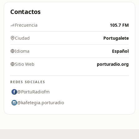
Contactos
Frecuencia
105.7 FM
Ciudad
Portugalete
Idioma
Español
Sitio Web
porturadio.org
REDES SOCIALES
@PortuRadiofm
@kafetegia.porturadio