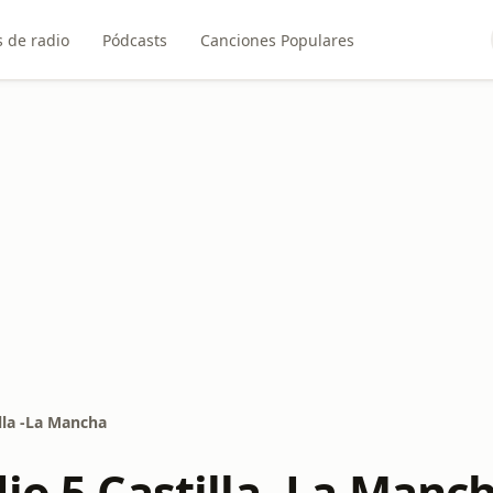
 de radio
Pódcasts
Canciones Populares
lla -La Mancha
io 5 Castilla -La Manc