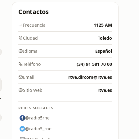
Contactos
Frecuencia
1125 AM
Ciudad
Toledo
Idioma
Español
Teléfono
(34) 91 581 70 00
Email
rtve.dircom@rtve.es
Sitio Web
rtve.es
anarias
8 FM
REDES SOCIALES
@radio5rne
@radio5_rne