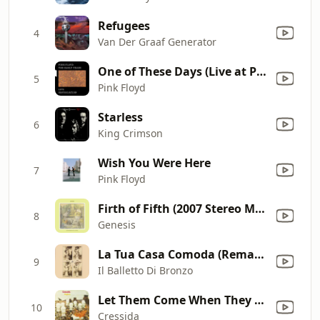
Refugees
4
Van Der Graaf Generator
One of These Days (Live at Pompeii) [2016 Remix]
5
Pink Floyd
Starless
6
King Crimson
Wish You Were Here
7
Pink Floyd
Firth of Fifth (2007 Stereo Mix)
8
Genesis
La Tua Casa Comoda (Remastered / Bonus Track)
9
Il Balletto Di Bronzo
Let Them Come When They Will (Remastered)
10
Cressida