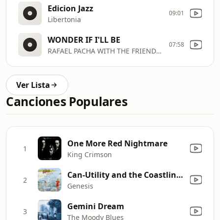
Edicion Jazz
09:01
Libertonia
WONDER IF I'LL BE
07:58
RAFAEL PACHA WITH THE FRIENDS OF (CON)FUSION
Ver Lista
Canciones Populares
One More Red Nightmare
1
King Crimson
Can-Utility and the Coastliners (2007 Stereo Mix)
2
Genesis
Gemini Dream
3
The Moody Blues