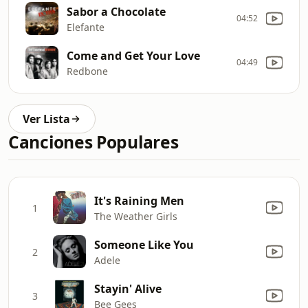
Sabor a Chocolate
04:52
Elefante
Come and Get Your Love
04:49
Redbone
Ver Lista
Canciones Populares
It's Raining Men
1
The Weather Girls
Someone Like You
2
Adele
Stayin' Alive
3
Bee Gees