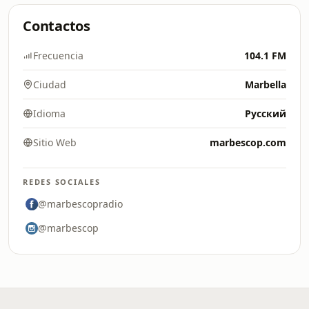
Contactos
Frecuencia
104.1 FM
Ciudad
Marbella
Idioma
Русский
Sitio Web
marbescop.com
REDES SOCIALES
@marbescopradio
@marbescop