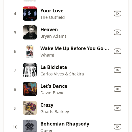
Your Love
4
The Outfield
Heaven
5
Bryan Adams
Wake Me Up Before You Go-Go
6
Wham!
La Bicicleta
7
Carlos Vives & Shakira
Let's Dance
8
David Bowie
Crazy
9
Gnarls Barkley
Bohemian Rhapsody
10
Queen