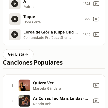
A
17:23
Esdras
Toque
17:22
Hora Certa
Coroa de Glória (Clipe Oficial MK Music)
17:16
Comunidade Profética Shema
Ver Lista
Canciones Populares
Quiero Ver
1
Marcela Gándara
As Coisas Tão Mais Lindas (Ao Vivo)
2
Nando Reis