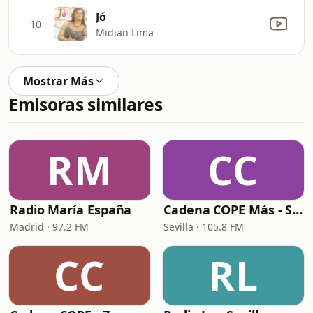
Jó
10
Midian Lima
Mostrar Más
Emisoras similares
RM
CC
Radio María España
Cadena COPE Más - Sevilla
Madrid · 97.2 FM
Sevilla · 105.8 FM
CC
RL