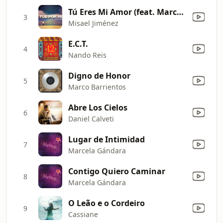
Tú Eres Mi Amor (feat. Marcela Gándara)
3
Misael Jiménez
E.C.T.
4
Nando Reis
Digno de Honor
5
Marco Barrientos
Abre Los Cielos
6
Daniel Calveti
Lugar de Intimidad
7
Marcela Gándara
Contigo Quiero Caminar
8
Marcela Gándara
O Leão e o Cordeiro
9
Cassiane