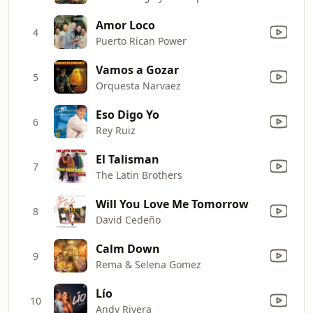
Amor Loco
4
Puerto Rican Power
Vamos a Gozar
5
Orquesta Narvaez
Eso Digo Yo
6
Rey Ruiz
El Talisman
7
The Latin Brothers
Will You Love Me Tomorrow
8
David Cedeño
Calm Down
9
Rema & Selena Gomez
Lío
10
Andy Rivera