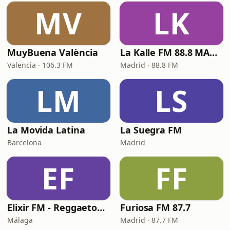
MV
LK
MuyBuena València
La Kalle FM 88.8 MADRID
Valencia · 106.3 FM
Madrid · 88.8 FM
LM
LS
La Movida Latina
La Suegra FM
Barcelona
Madrid
EF
FF
Elixir FM - Reggaeton Party
Furiosa FM 87.7
Málaga
Madrid · 87.7 FM