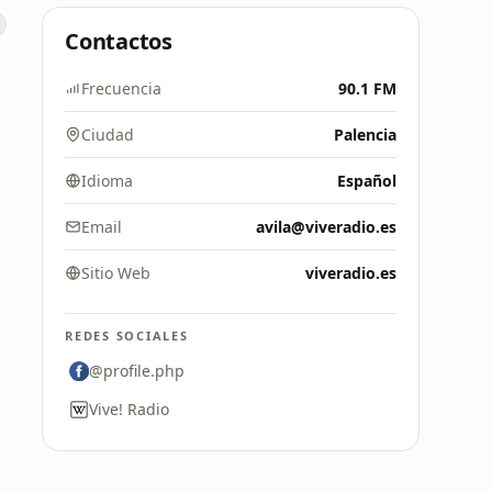
Contactos
Frecuencia
90.1 FM
Ciudad
Palencia
Idioma
Español
Email
avila@viveradio.es
Sitio Web
viveradio.es
REDES SOCIALES
@profile.php
Vive! Radio