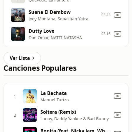
Suena El Dembow
03:23
Joey Montana, Sebastian Yatra
Dutty Love
03:16
Don Omar, NATTI NATASHA
Ver Lista
Canciones Populares
La Bachata
1
Manuel Turizo
Soltera (Remix)
2
Lunay, Daddy Yankee & Bad Bunny
Bonita (feat. Nicky Jam, Wisin, Yandel & Ozuna) [Remix]