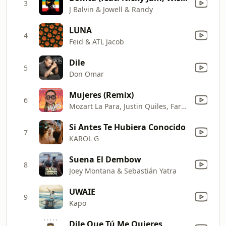
3
J Balvin & Jowell & Randy
LUNA
4
Feid & ATL Jacob
Dile
5
Don Omar
Mujeres (Remix)
6
Mozart La Para, Justin Quiles, Farruko & Jowell & Randy
Si Antes Te Hubiera Conocido
7
KAROL G
Suena El Dembow
8
Joey Montana & Sebastián Yatra
UWAIE
9
Kapo
Dile Que Tú Me Quieres