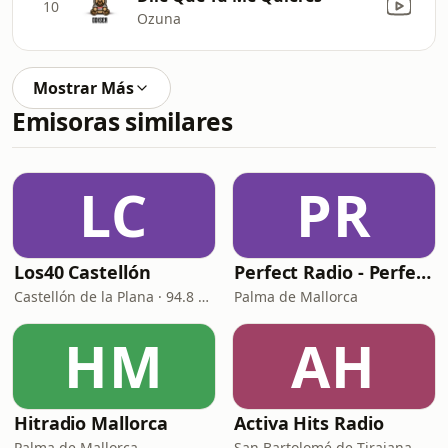
10
Ozuna
Mostrar Más
Emisoras similares
LC
PR
Los40 Castellón
Perfect Radio - Perfect Italian Hits
Castellón de la Plana · 94.8 FM
Palma de Mallorca
HM
AH
Hitradio Mallorca
Activa Hits Radio
Palma de Mallorca
San Bartolomé de Tirajana