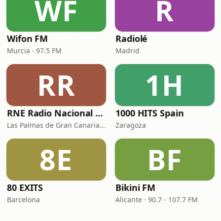
WF
R
Wifon FM
Radiolé
Murcia · 97.5 FM
Madrid
RR
1H
RNE Radio Nacional - Canarias
1000 HITS Spain
Las Palmas de Gran Canaria · 92.8 FM
Zaragoza
8E
BF
80 EXITS
Bikini FM
Barcelona
Alicante · 90.7 - 107.7 FM