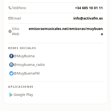
Teléfono
+34 685 10 01 11
Email
info@activafm.es
Sitio
emisorasmusicales.net/emisoras/muybuen
Web
a
REDES SOCIALES
@MuyBuena
@muybuena_radio
@MuyBuenaFM
APLICACIONES
Google Play