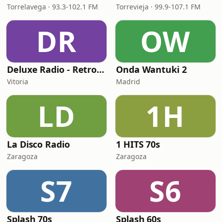
Torrelavega · 93.3-102.1 FM
Torrevieja · 99.9-107.1 FM
DR
OW
Deluxe Radio - Retro Dance
Onda Wantuki 2
Vitoria
Madrid
LD
1H
La Disco Radio
1 HITS 70s
Zaragoza
Zaragoza
S7
S6
Splash 70s
Splash 60s