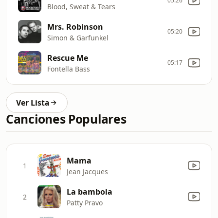
05:26
Blood, Sweat & Tears
Mrs. Robinson
05:20
Simon & Garfunkel
Rescue Me
05:17
Fontella Bass
Ver Lista
Canciones Populares
Mama
1
Jean Jacques
La bambola
2
Patty Pravo