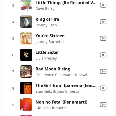
Little Things (Re-Recorded Version)
3
Dave Berry
Ring of Fire
4
Johnny Cash
You're Sixteen
5
Johnny Burnette
Little Sister
6
Elvis Presley
Bad Moon Rising
7
Creedence Clearwater Revival
The Girl from Ipanema (feat. Astrud Gilberto & Antônio Carlos Jobim) [Single Version]
8
Stan Getz & João Gilberto
Non ho l'eta' (Per amarti)
9
Gigliola Cinquetti