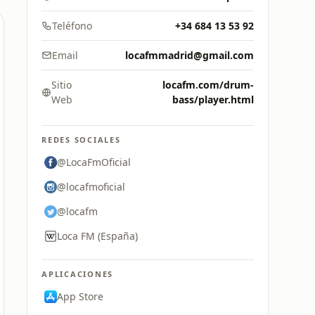
Teléfono
+34 684 13 53 92
Email
locafmmadrid@gmail.com
Sitio
locafm.com/drum-
Web
bass/player.html
REDES SOCIALES
@LocaFmOficial
@locafmoficial
@locafm
Loca FM (España)
APLICACIONES
App Store