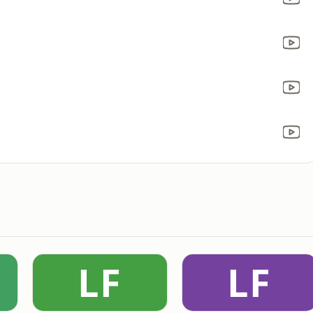
LF
LF