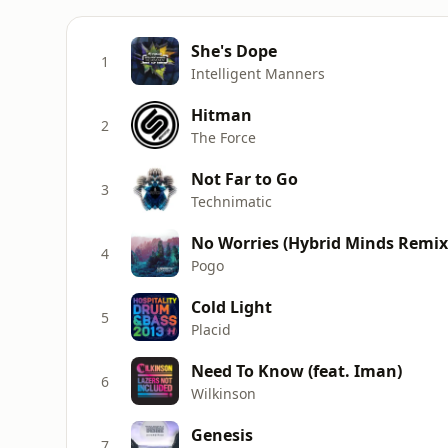
She's Dope
1
Intelligent Manners
Hitman
2
The Force
Not Far to Go
3
Technimatic
No Worries (Hybrid Minds Remix
4
Pogo
Cold Light
5
Placid
Need To Know (feat. Iman)
6
Wilkinson
Genesis
7