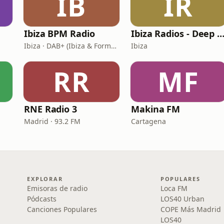
IB
IR
Ibiza BPM Radio
Ibiza Radios - Deep Ho
Ibiza · DAB+ (Ibiza & Formentera, Madrid, Barcelona)
Ibiza
RR
MF
RNE Radio 3
Makina FM
Madrid · 93.2 FM
Cartagena
EXPLORAR
POPULARES
Emisoras de radio
Loca FM
Pódcasts
LOS40 Urban
Canciones Populares
COPE Más Madrid
LOS40