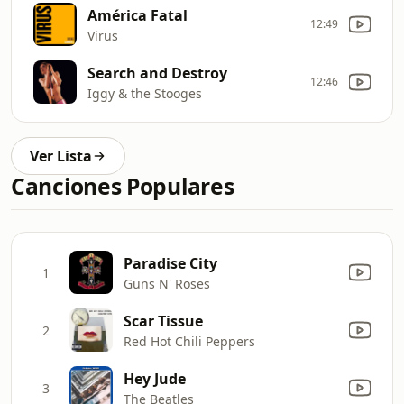
América Fatal
12:49
Virus
Search and Destroy
12:46
Iggy & the Stooges
Ver Lista
Canciones Populares
Paradise City
1
Guns N' Roses
Scar Tissue
2
Red Hot Chili Peppers
Hey Jude
3
The Beatles