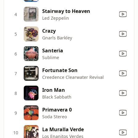
Stairway to Heaven
4
Led Zeppelin
Crazy
5
Gnarls Barkley
Santeria
6
Sublime
Fortunate Son
7
Creedence Clearwater Revival
Iron Man
8
Black Sabbath
Primavera 0
9
Soda Stereo
La Muralla Verde
10
Los Enanitos Verdes