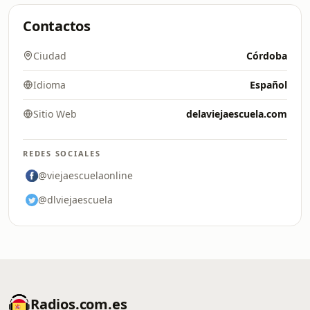
Contactos
Ciudad
Córdoba
Idioma
Español
Sitio Web
delaviejaescuela.com
REDES SOCIALES
@viejaescuelaonline
@dlviejaescuela
Radios.com.es