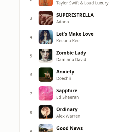
Taylor Swift & Loud Luxury
SUPERESTRELLA
3
Aitana
Let's Make Love
4
Keeana Kee
Zombie Lady
5
Damiano David
Anxiety
6
Doechii
Sapphire
7
Ed Sheeran
Ordinary
8
Alex Warren
Good News
9