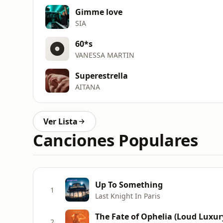
Gimme love
SIA
60*s
VANESSA MARTIN
Superestrella
AITANA
Ver Lista
Canciones Populares
Up To Something
1
Last Knight In Paris
The Fate of Ophelia (Loud Luxur
2