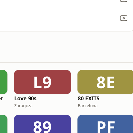
L9
8E
r
Love 90s
80 EXITS
Zaragoza
Barcelona
89
PF