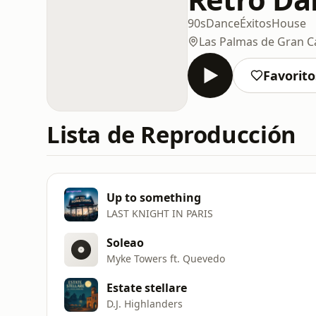
90s
Dance
Éxitos
House
Las Palmas de Gran C
Favorito
Lista de Reproducción
Up to something
LAST KNIGHT IN PARIS
Soleao
Myke Towers ft. Quevedo
Estate stellare
D.J. Highlanders