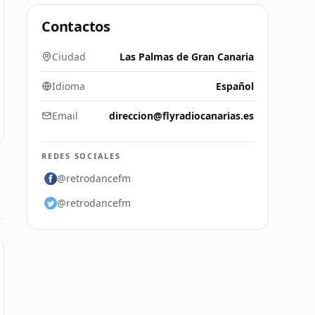
Contactos
Ciudad
Las Palmas de Gran Canaria
Idioma
Español
Email
direccion@flyradiocanarias.es
REDES SOCIALES
@retrodancefm
@retrodancefm