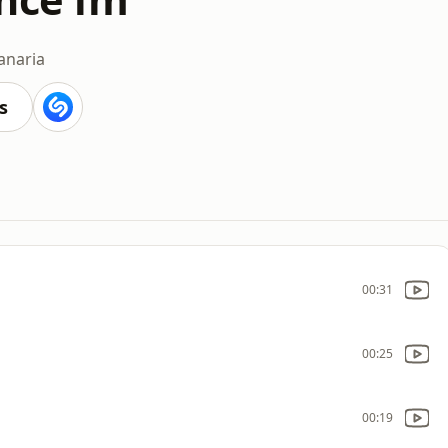
anaria
s
00:31
00:25
00:19