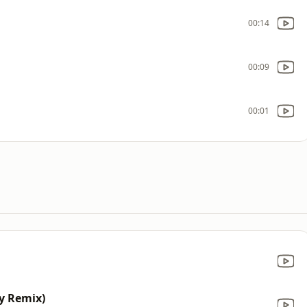
00:14
00:09
00:01
y Remix)