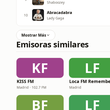
Shaboozey
Abracadabra
10
Lady Gaga
Mostrar Más
Emisoras similares
KF
LF
KISS FM
Loca FM Remembe
Madrid · 102.7 FM
Madrid
BF
LF