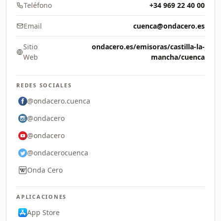
Teléfono
+34 969 22 40 00
Email
cuenca@ondacero.es
Sitio
ondacero.es/emisoras/castilla-la-
Web
mancha/cuenca
REDES SOCIALES
@ondacero.cuenca
@ondacero
@ondacero
@ondacerocuenca
Onda Cero
APLICACIONES
App Store