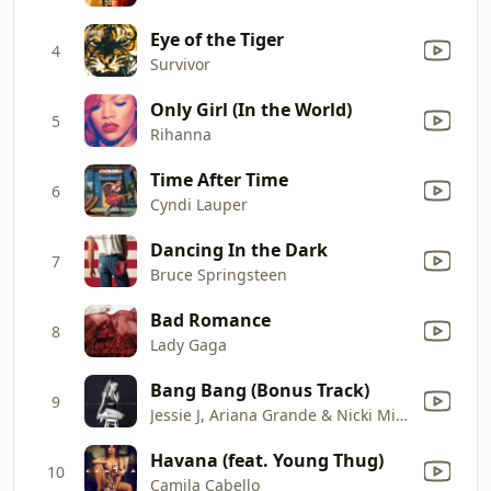
Eye of the Tiger
4
Survivor
Only Girl (In the World)
5
Rihanna
Time After Time
6
Cyndi Lauper
Dancing In the Dark
7
Bruce Springsteen
Bad Romance
8
Lady Gaga
Bang Bang (Bonus Track)
9
Jessie J, Ariana Grande & Nicki Minaj
Havana (feat. Young Thug)
10
Camila Cabello