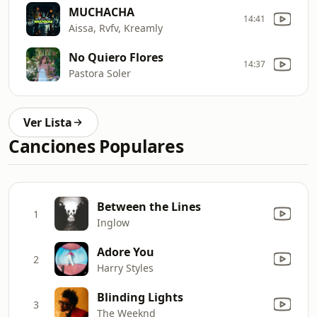
MUCHACHA
14:41
Aissa, Rvfv, Kreamly
No Quiero Flores
14:37
Pastora Soler
Ver Lista
Canciones Populares
Between the Lines
1
Inglow
Adore You
2
Harry Styles
Blinding Lights
3
The Weeknd