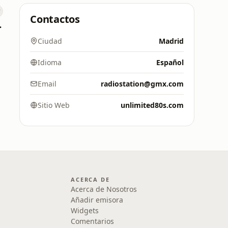
Contactos
ñécar
Ciudad
Madrid
Idioma
Español
Email
radiostation@gmx.com
Sitio Web
unlimited80s.com
ACERCA DE
Acerca de Nosotros
Añadir emisora
Widgets
Comentarios