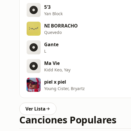
5'3
Yan Block
NI BORRACHO
Quevedo
Gante
L
Ma Vie
Kidd Keo, Yay
piel x piel
Young Cister, Bryartz
Ver Lista
Canciones Populares