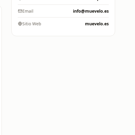
Email
info@muevelo.es
Sitio Web
muevelo.es