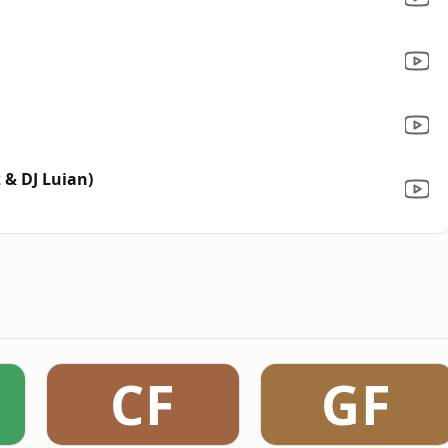
 & DJ Luian)
CF
GF