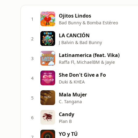
Ojitos Lindos
1
Bad Bunny & Bomba Estéreo
LA CANCIÓN
2
J Balvin & Bad Bunny
Latinamerica (feat. Vika)
3
Raffa Fl, MichaelBM & Jayie
She Don't Give a Fo
4
Duki & KHEA
Mala Mujer
5
C. Tangana
Candy
6
Plan B
YO y TÚ
7