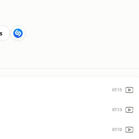
s
07:15
07:13
07:10