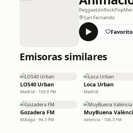
Reggaetón
Rock
Pop
Mer
San Fernando
Favorito
Emisoras similares
LOS40 Urban
Loca Urban
Madrid · 103.9 FM
Madrid
Gozadera FM
MuyBuena Valènc
Málaga · 94.3 FM
Valencia · 106.3 FM