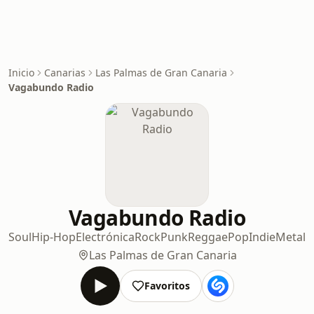
Inicio
Canarias
Las Palmas de Gran Canaria
Vagabundo Radio
Vagabundo Radio
Soul
Hip-Hop
Electrónica
Rock
Punk
Reggae
Pop
Indie
Metal
Las Palmas de Gran Canaria
Favoritos