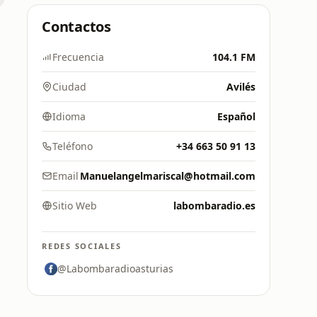
Contactos
Frecuencia
104.1 FM
Ciudad
Avilés
Idioma
Español
Teléfono
+34 663 50 91 13
Email
Manuelangelmariscal@hotmail.com
Sitio Web
labombaradio.es
REDES SOCIALES
@Labombaradioasturias